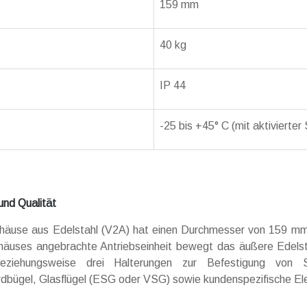
159 mm
40 kg
IP 44
-25 bis +45° C (mit aktivierter
und Qualität
äuse aus Edelstahl (V2A) hat einen Durchmesser von 159 mm u
äuses angebrachte Antriebseinheit bewegt das äußere Edelstah
eziehungsweise drei Halterungen zur Befestigung von S
dbügel, Glasflügel (ESG oder VSG) sowie kundenspezifische E