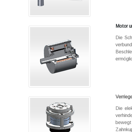
Motor u
Die Sc
verbund
Beschle
ermögli
Verrieg
Die ele
verhind
bewegt 
Zahnkup