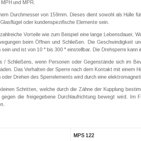
en MPH und MPR.
nem Durchmesser von 159mm. Dieses dient sowohl als Hülle fü
lasflügel oder kundenspezifische Elemente sein.
reiche Vorteile wie zum Beispiel eine lange Lebensdauer, Wart
gungen beim Öffnen und Schließen. Die Geschwindigkeit und die
sein und ist von 10 ° bis 300 ° einstellbar. Die Drehsperre kann
 / Schließens, wenn Personen oder Gegenstände sich im Bewe
en. Das Verhalten der Sperre nach dem Kontakt mit einem Hinder
en oder Drehen des Sperrelements wird durch eine elektromagnet
kleinen Schritten, welche durch die Zähne der Kupplung bestim
 gegen die freigegebene Durchlaufrichtung bewegt wird. Im F
en.
MPS 122