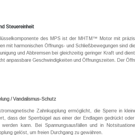
nd Steuereinheit
hlüsselkomponente des MPS ist der MHTM™ Motor mit präzis
en mit harmonischen Öffnungs- und Schließbewegungen sind die
unigung und Abbremsen bei gleichzeitig geringer Kraft und dien
cht anpassbare Geschwindigkeiten und Öffnungszeiten. Der Öffnu
elung / Vandalismus-Schutz
ktromagnetische Zahnkupplung ermöglicht, die Sperre in kleine
ert, dass der Sperrbügel aus einer der Endlagen gedrückt ode
werden kann. Bei Spannungsausfällen und in Notsituatione
plung gelöst, um freien Durchgang zu gewähren.